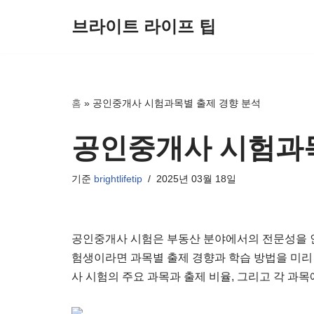
브라이트 라이프 팁
콘
텐
츠
로
홈
»
공인중개사 시험과목별 출제 경향 분석
건
너
공인중개사 시험과목
뛰
기
기준
brightlifetip
2025년 03월 18일
공인중개사 시험은 부동산 분야에서의 전문성을 인
험생이라면 과목별 출제 경향과 학습 방법을 미리
사 시험의 주요 과목과 출제 비율, 그리고 각 과