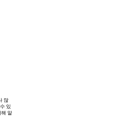
나 많
수 있
대해 알