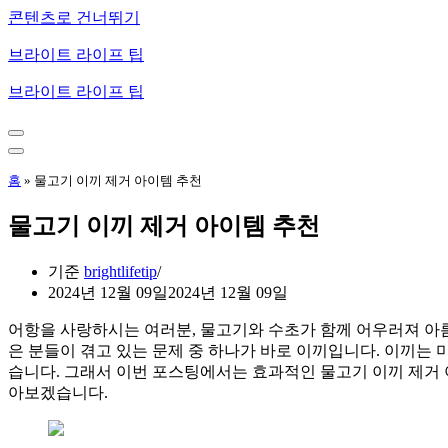
콘텐츠로 건너뛰기
브라이트 라이프 팁
브라이트 라이프 팁
내
비
내
게
비
홈
»
물고기 이끼 제거 아이템 추천
이
게
션
이
물고기 이끼 제거 아이템 추천
메
션
뉴
메
뉴
기준
brightlifetip
2024년 12월 09일
2024년 12월 09일
어항을 사랑하시는 여러분, 물고기와 수초가 함께 어우러져 아
은 분들이 겪고 있는 문제 중 하나가 바로 이끼입니다. 이끼는 
습니다. 그래서 이번 포스팅에서는 효과적인 물고기 이끼 제거 
아보겠습니다.