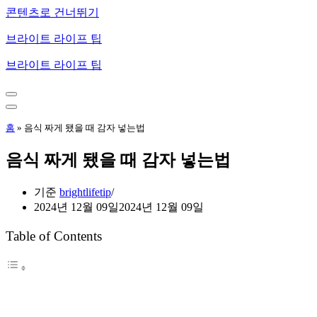
콘텐츠로 건너뛰기
브라이트 라이프 팁
브라이트 라이프 팁
내
비
내
게
비
홈
»
음식 짜게 됐을 때 감자 넣는법
이
게
션
이
음식 짜게 됐을 때 감자 넣는법
메
션
뉴
메
뉴
기준
brightlifetip
2024년 12월 09일
2024년 12월 09일
Table of Contents