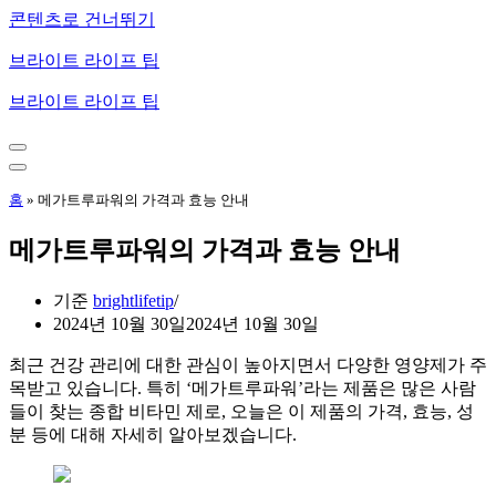
콘텐츠로 건너뛰기
브라이트 라이프 팁
브라이트 라이프 팁
내
비
내
게
비
홈
»
메가트루파워의 가격과 효능 안내
이
게
션
이
메가트루파워의 가격과 효능 안내
메
션
뉴
메
뉴
기준
brightlifetip
2024년 10월 30일
2024년 10월 30일
최근 건강 관리에 대한 관심이 높아지면서 다양한 영양제가 주
목받고 있습니다. 특히 ‘메가트루파워’라는 제품은 많은 사람
들이 찾는 종합 비타민 제로, 오늘은 이 제품의 가격, 효능, 성
분 등에 대해 자세히 알아보겠습니다.