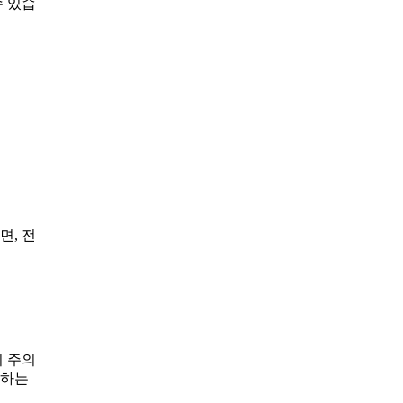
수 있습
면, 전
니 주의
취하는