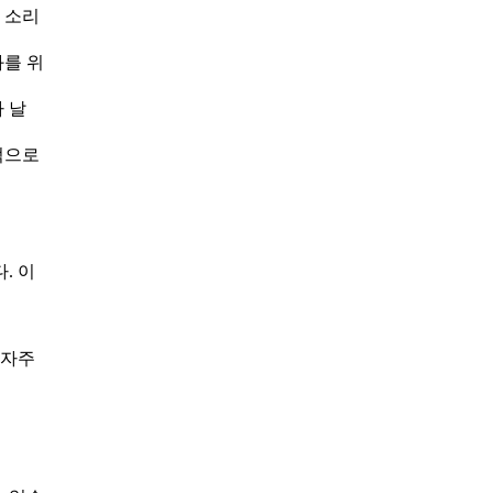
 소리
화를 위
 날
적으로
. 이
 자주