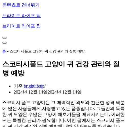
콘텐츠로 건너뛰기
브라이트 라이프 팁
브라이트 라이프 팁
내
비
내
게
비
홈
»
스코티시폴드 고양이 귀 건강 관리와 질병 예방
이
게
션
이
스코티시폴드 고양이 귀 건강 관리와 질
메
션
뉴
메
병 예방
뉴
기준
brightlifetip
2024년 12월 14일
2024년 12월 14일
스코티시 폴드 고양이는 그 매력적인 외모와 친근한 성격 덕분
에 많은 사람들에게 사랑받고 있는 품종입니다. 그들만의 독특
한 귀 모양은 수많은 고양이 애호가들을 매료시키는데, 이러한
귀는 특별한 관리가 필요합니다. 이번 글에서는 스코티시 폴드
의 귀 건강 관리와 질병 예방에 대해 알아보도록 하겠습니다.