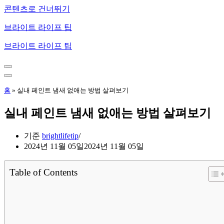
콘텐츠로 건너뛰기
브라이트 라이프 팁
브라이트 라이프 팁
내
비
내
게
비
홈
»
실내 페인트 냄새 없애는 방법 살펴보기
이
게
션
이
실내 페인트 냄새 없애는 방법 살펴보기
메
션
뉴
메
뉴
기준
brightlifetip
2024년 11월 05일
2024년 11월 05일
Table of Contents