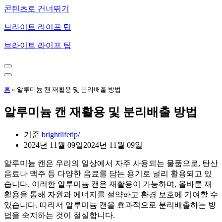
콘텐츠로 건너뛰기
브라이트 라이프 팁
브라이트 라이프 팁
내
비
내
게
비
홈
»
알루미늄 캔 재활용 및 분리배출 방법
이
게
션
이
알루미늄 캔 재활용 및 분리배출 방법
메
션
뉴
메
뉴
기준
brightlifetip
2024년 11월 09일
2024년 11월 09일
알루미늄 캔은 우리의 일상에서 자주 사용되는 물품으로, 탄산
음료나 맥주 등 다양한 음료를 담는 용기로 널리 활용되고 있
습니다. 이러한 알루미늄 캔은 재활용이 가능하며, 올바른 재
활용을 통해 자원과 에너지를 절약하고 환경 보호에 기여할 수
있습니다. 따라서 알루미늄 캔을 효과적으로 분리배출하는 방
법을 숙지하는 것이 절실합니다.