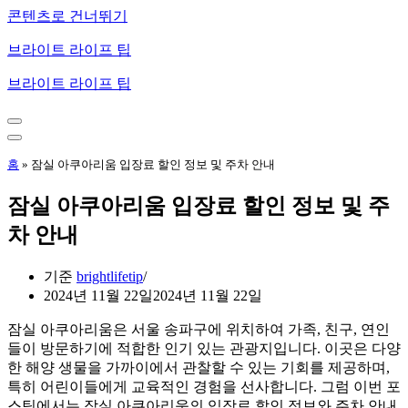
콘텐츠로 건너뛰기
브라이트 라이프 팁
브라이트 라이프 팁
내
비
내
게
비
홈
»
잠실 아쿠아리움 입장료 할인 정보 및 주차 안내
이
게
션
이
잠실 아쿠아리움 입장료 할인 정보 및 주
메
션
뉴
메
차 안내
뉴
기준
brightlifetip
2024년 11월 22일
2024년 11월 22일
잠실 아쿠아리움은 서울 송파구에 위치하여 가족, 친구, 연인
들이 방문하기에 적합한 인기 있는 관광지입니다. 이곳은 다양
한 해양 생물을 가까이에서 관찰할 수 있는 기회를 제공하며,
특히 어린이들에게 교육적인 경험을 선사합니다. 그럼 이번 포
스팅에서는 잠실 아쿠아리움의 입장료 할인 정보와 주차 안내