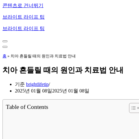
콘텐츠로 건너뛰기
브라이트 라이프 팁
브라이트 라이프 팁
내
비
내
게
비
홈
»
치아 흔들릴 때의 원인과 치료법 안내
이
게
션
이
치아 흔들릴 때의 원인과 치료법 안내
메
션
뉴
메
뉴
기준
brightlifetip
2025년 01월 08일
2025년 01월 08일
Table of Contents