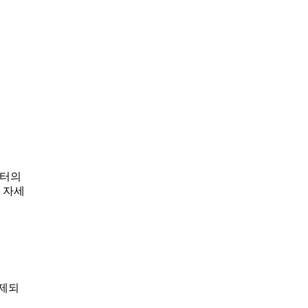
퓨터의
 자세
삭제되