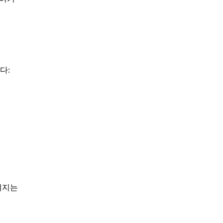
다:
려지는