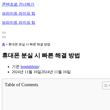
콘텐츠로 건너뛰기
브라이트 라이프 팁
브라이트 라이프 팁
내
비
내
게
비
홈
»
휴대폰 분실 시 빠른 해결 방법
이
게
션
이
휴대폰 분실 시 빠른 해결 방법
메
션
뉴
메
뉴
기준
brightlifetip
2024년 11월 16일
2024년 11월 16일
Table of Contents