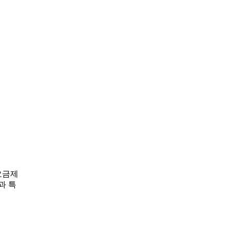
요금제
과 특