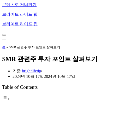
콘텐츠로 건너뛰기
브라이트 라이프 팁
브라이트 라이프 팁
내
비
내
게
비
홈
»
SMR 관련주 투자 포인트 살펴보기
이
게
션
이
SMR 관련주 투자 포인트 살펴보기
메
션
뉴
메
뉴
기준
brightlifetip
2024년 10월 17일
2024년 10월 17일
Table of Contents